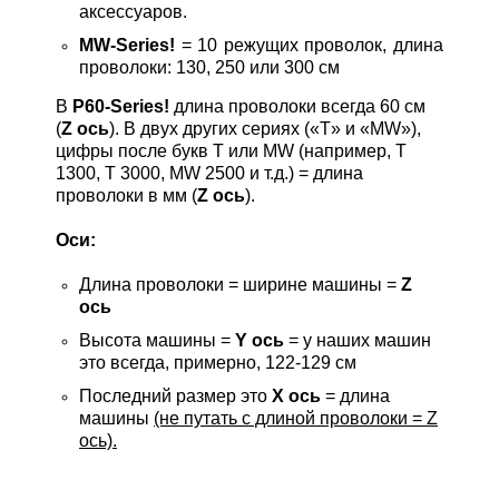
аксессуаров.
MW-Series!
= 10 режущих проволок, длина
проволоки: 130, 250 или 300 см
В
P60-Series!
длина проволоки всегда 60 см
(
Z ось
). В двух других сериях («T» и «MW»),
цифры после букв T или MW (например, T
1300, T 3000, MW 2500 и т.д.) = длина
проволоки в мм (
Z ось
).
Оси:
Длина проволоки = ширине машины =
Z
ось
Высота машины =
Y ось
= у наших машин
это всегда, примерно, 122-129 см
Последний размер это
X ось
= длина
машины
(не путать с длиной проволоки = Z
ось).