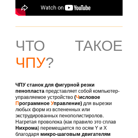
ЧТО ТАКОЕ
ЧПУ
?
ЧПУ станок для фигурной резки
пенопласта
представляет собой компьютер-
управляемое устройство
(
Ч
исловое
П
рограммное
У
правление)
для вырезки
любых форм из вспененных или
экструдированных пенополистиролов.
Нагретая проволока (как правило это сплав
Нихрома
) перемещается по осям Y и X
благодаря
микро-шаговым двигателям