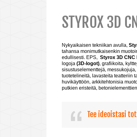
STYROX 3D CN
Nykyaikaisen tekniikan avulla,
Sty
tahansa monimutkaisenkin muotoinen
edullisesti. EPS,
Styrox 3D CNC
logoja
(3D-logot)
, grafiikoita, kylt
sisustuselementtejä, messukojuja, m
tuotetelineitä, lavasteita teatteriin
huvikäyttöön, arkkitehtonisia muoto
putkien eristeitä, betonielementtien
Tee ideoistasi tot