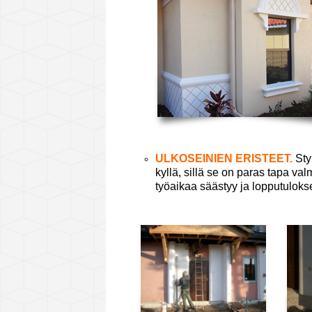
ULKOSEINIEN ERISTEET.
St
kyllä, sillä se on paras tapa val
työaikaa säästyy ja lopputulok