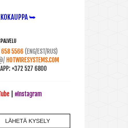
KKOKAUPPA ⮩
SPALVELU
658 5566
(ENG/EST/RUS)
@/
HOTWIRESYSTEMS.COM
APP:
+372 527 6800
Tube
|
#Instagram
LÄHETÄ KYSELY