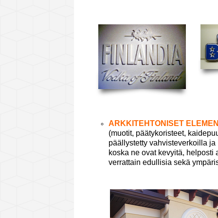
ARKKITEHTONISET ELEMENT
(muotit, päätykoristeet, kaidepuut
päällystetty vahvisteverkoilla j
koska ne ovat kevyitä, helposti a
verrattain edullisia sekä ympäris