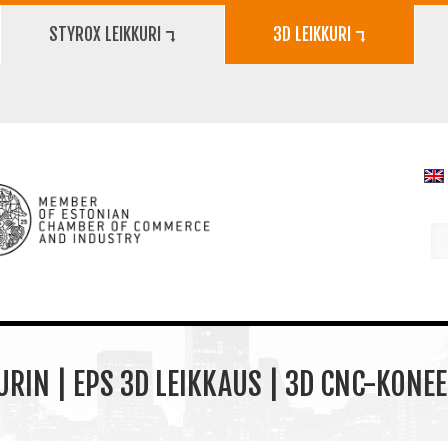
STYROX LEIKKURI ⮧
3D LEIKKURI ⮧
URIN | EPS 3D LEIKKAUS | 3D CNC-KONE