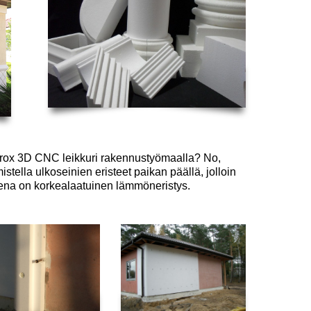
yrox 3D CNC
leikkuri rakennustyömaalla? No,
mistella ulkoseinien eristeet paikan päällä, jolloin
sena on korkealaatuinen lämmöneristys.