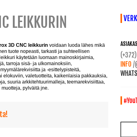
C LEIKKURIN
VER
ASIAKA
rox 3D CNC leikkurin
voidaan luoda lähes mikä
 tuote nopeasti, tarkasti ja suhteellisen
(+372)
leikkuri käytetään luomaan mainoskirjaimia,
INFO
/
tejä, tarroja sisä- ja ulkomainoksiin,
yymälärekvisiitta ja -esittelypisteitä,
WHATS
 tai elokuviin, valetuotteita, kaikenlaisia pakkauksia,
ja, suuria arkkitehtuurimalleja, teemarekvisiittaa,
 muotteja, pylväitä jne.
#You
ta!