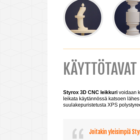
KÄYTTÖTAVAT
Styrox 3D CNC leikkuri
voidaan k
leikata käytännössä katsoen lähes
suulakepuristetusta XPS polystyree
Joitakin yleisimpiä St