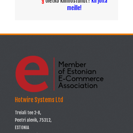
§
Oletko kiinnostunut?
Kirjoita
meille!
Hotwire Systems Ltd
Treiali tee 2-8,
Peetri alevik, 75312,
ESTONIA