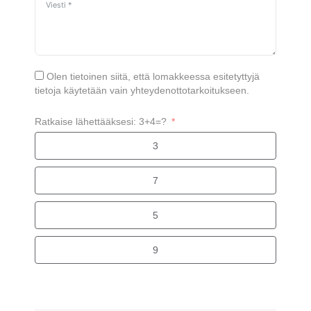
Olen tietoinen siitä, että lomakkeessa esitetyttyjä
tietoja käytetään vain yhteydenottotarkoitukseen.
Ratkaise lähettääksesi: 3+4=?
3
7
5
9
Alternative: