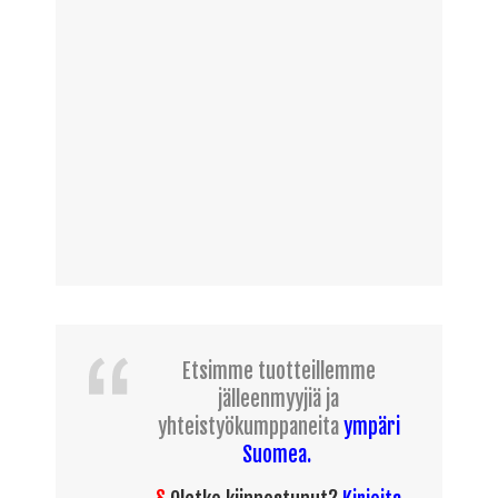
Etsimme tuotteillemme
jälleenmyyjiä ja
yhteistyökumppaneita
ympäri
Suomea.