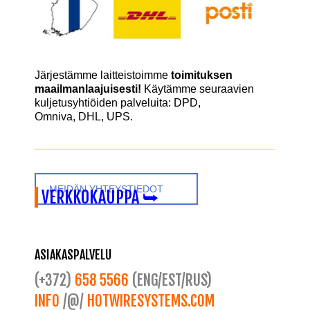
Järjestämme laitteistoimme
toimituksen
maailmanlaajuisesti!
Käytämme seuraavien
kuljetusyhtiöiden palveluita:
DPD
,
Omniva
,
DHL,
UPS.
MEIDÄN YHTEYSTIEDOT
VERKKOKAUPPA ⮩
ASIAKASPALVELU
(+372)
658 5566
(ENG/EST/RUS)
INFO
/@/
HOTWIRESYSTEMS.COM