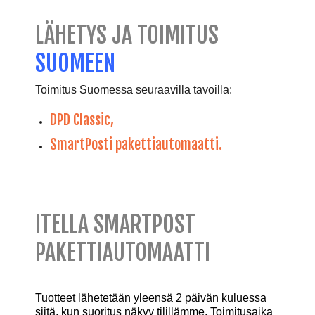
LÄHETYS JA TOIMITUS
SUOMEEN
Toimitus Suomessa seuraavilla tavoilla:
DPD Classic,
SmartPosti pakettiautomaatti.
ITELLA SMARTPOST
PAKETTIAUTOMAATTI
Tuotteet lähetetään yleensä 2 päivän kuluessa
siitä, kun suoritus näkyy tilillämme. Toimitusaika