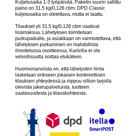
Kuljetusaika 1-3 työpäivää. Paketin suurin sallittu
paino on 31,5 kg/0,126 cbm. DPD Classic
kuljetusaika on oletettava, mutta ei taattu.
Tilaukset yli 31,5 kg/0,126 cbm vaativat
lisämaksua. Lähetyksen toimitetaan
purkupaikalle, ja asiakkaan on varmistettava, että
lähetyksen purkaminen on mahdollista
ilmoitetussa osoitteessa. Kuriirilla ei ole
velvollisuutta soittaa etukäteen.
Huomionarvoista on, että lähetysten hinta
lasketaan erikseen jokaisen konkreettisen
tilauksen yhteydessä ja riippuu silloin tarjolla
olevista jakelupalveluista, tuotteen
saatavuudesta ja tilauskohteesta.