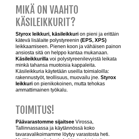
MIKÄ ON VAAHTO
KÄSILEIKKURIT?
Styrox leikkuri, käsileikkuri
on pieni ja erittäin
kätevä lisälaite polystyreenin
(EPS, XPS)
leikkaamiseen. Pienen koon ja vähäisen painon
ansiosta sitä on helppo kantaa mukanaan.
Käsileikkurilla
voi polystyreenilevyistä leikata
minkä tahansa muotoisia kappaleita.
Käsileikkuria käytetään useilla toimialoilla:
rakennustyöt, teollisuus, muovailu jne.
Styrox
leikkuri
on pienikokoinen, mutta tehokas
ammattimainen työkalu.
TOIMITUS!
Päävarastomme sijaitsee
Virossa,
Tallinnassassa ja käytännössä koko
tavaravalikoimamme löytyy varastosta heti.