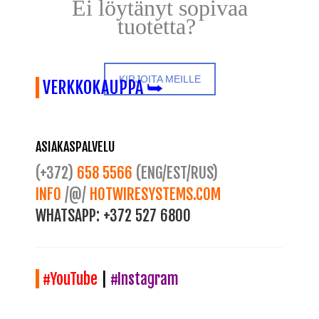
Ei löytänyt sopivaa
tuotetta?
KIRJOITA MEILLE
VERKKOKAUPPA ⮩
ASIAKASPALVELU
(+372)
658 5566
(ENG/EST/RUS)
INFO
/@/
HOTWIRESYSTEMS.COM
WHATSAPP:
+372 527 6800
#YouTube
|
#Instagram