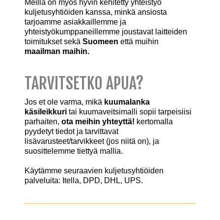
Meillä on myös hyvin kehitetty yhteistyö
kuljetusyhtiöiden kanssa, minkä ansiosta
tarjoamme asiakkaillemme ja
yhteistyökumppaneillemme joustavat laitteiden
toimitukset sekä
Suomeen
että muihin
maailman maihin.
TARVITSETKO APUA?
Jos et ole varma, mikä
kuumalanka
käsileikkuri
tai kuumaveitsimalli sopii tarpeisiisi
parhaiten,
ota meihin yhteyttä!
kertomalla
pyydetyt tiedot ja tarvittavat
lisävarusteet/tarvikkeet (jos niitä on), ja
suosittelemme tiettyä mallia.
Käytämme seuraavien kuljetusyhtiöiden
palveluita:
Itella,
DPD,
DHL,
UPS.