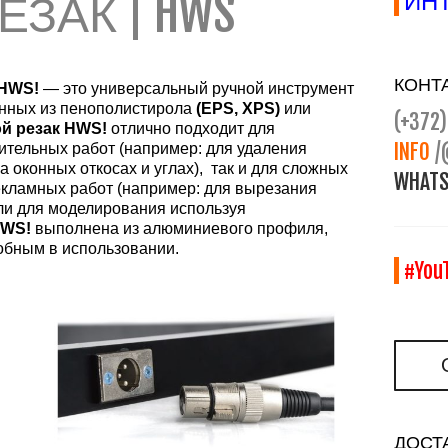
ЗАК | HWS
ИНТ
КОНТ
 HWS!
— это универсальный ручной инструмент
енных из пенополистирола
(EPS, XPS)
или
(+372)
й резак HWS!
отлично подходит для
INFO
/
ительных работ (например: для удаления
 оконных откосах и углах), так и для сложных
WHATS
екламных работ (например: для вырезания
или для моделирования используя
HWS!
выполнена из алюминиевого профиля,
добным в использовании.
#You
ДОСТ