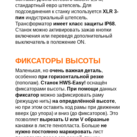
стандартный евро штепсель. Для
подсоединения к станку используется
XLR 3-
пин
индустриальный штепсель.
Трансформатор
имеет класс защиты IP68.
Станок можно активировать зажав кнопки
включения или переведя дополнительный
выключатель в положение ON.
ФИКСАТОРЫ ВЫСОТЫ
Маленькая, но
очень важная деталь
,
особенно
при горизонтальной резке
(пополам).
Станок HWS-Easy!
оснащён
фиксаторами высоты.
При помощи
данных
фиксатор
можно зафиксировать раму
(режущую нить)
на определённой высоте
,
но при этом оставить ход рамы при движении
вверх (до упора) и вниз (до фиксаторов). Это
позволяет
вырезать U или V образные
канавки в листе пенопласта. Больше
не
нужно постоянно маркировать
лист