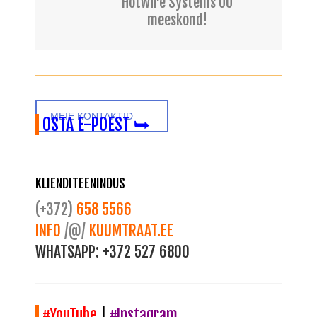
Hotwire Systems OÜ
meeskond!
MEIE KONTAKTID
OSTA E-POEST ⮩
KLIENDITEENINDUS
(+372)
658 5566
INFO
/@/
KUUMTRAAT.EE
WHATSAPP:
+372 527 6800
#YouTube
|
#Instagram