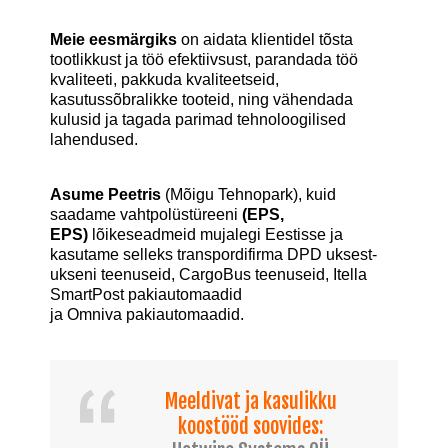
Meie eesmärgiks
on aidata klientidel tõsta
tootlikkust ja töö efektiivsust, parandada töö
kvaliteeti, pakkuda kvaliteetseid,
kasutussõbralikke
tooteid
, ning vähendada
kulusid ja tagada parimad tehnoloogilised
lahendused.
Asume Peetris
(Mõigu Tehnopark), kuid
saadame vahtpolüstüreeni
(EPS,
EPS)
lõikeseadmeid mujalegi Eestisse ja
kasutame selleks transpordifirma
DPD
uksest-
ukseni teenuseid,
CargoBus
teenuseid, Itella
SmartPost pakiautomaadid
ja
Omniva
pakiautomaadid.
Meeldivat ja kasulikku
koostööd soovides: