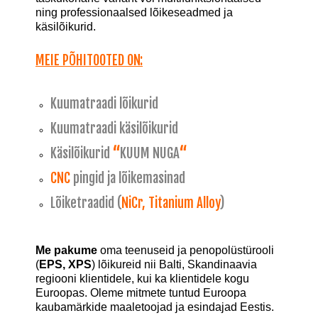
ning professionaalsed lõikeseadmed ja
käsilõikurid.
MEIE PÕHITOOTED ON:
Kuumatraadi lõikurid
Kuumatraadi käsilõikurid
Käsilõikurid
“
KUUM NUGA
“
CNC
pingid ja lõikemasinad
Lõiketraadid (
NiCr, Titanium Alloy
)
Me pakume
oma teenuseid ja penopolüstürooli
(
EPS, XPS
)
lõikureid nii Balti, Skandinaavia
regiooni klientidele, kui ka klientidele kogu
Euroopas. Oleme mitmete tuntud Euroopa
kaubamärkide maaletoojad ja esindajad Eestis.