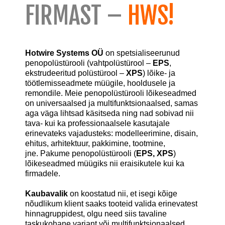
FIRMAST –
HWS!
Hotwire Systems OÜ
on spetsialiseerunud
penopolüstürooli (vahtpolüstürool –
EPS
,
ekstrudeeritud polüstürool –
XPS
) lõike- ja
töötlemisseadmete
müügile,
hooldusele ja
remondile.
Meie penopolüstürooli lõikeseadmed
on universaalsed ja multifunktsionaalsed, samas
aga väga lihtsad käsitseda ning nad sobivad nii
tava- kui ka professionaalsele kasutajale
erinevateks vajadusteks: modelleerimine, disain,
ehitus, arhitektuur, pakkimine, tootmine,
jne. Pakume penopolüstürooli (
EPS, XPS
)
lõikeseadmed müügiks nii eraisikutele kui ka
firmadele.
Kaubavalik
on koostatud nii, et isegi kõige
nõudlikum klient saaks tooteid valida erinevatest
hinnagruppidest, olgu need siis tavaline
taskukohane variant või multifunktsionaalsed