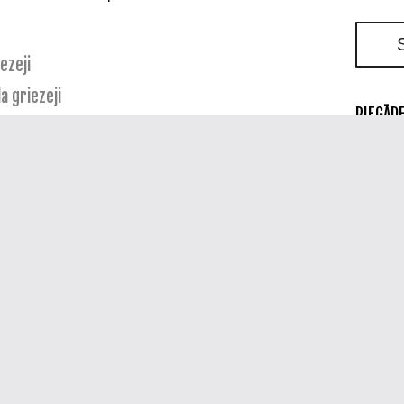
iezeji
a griezeji
PIEGĀDE
eji
zeji
r)
RDOŠANA
dāvā saviem klientiem tikai augstas kvalitātes un
stirola
(EPS, XPS)
vai līdzīgu materiālu griešanai.