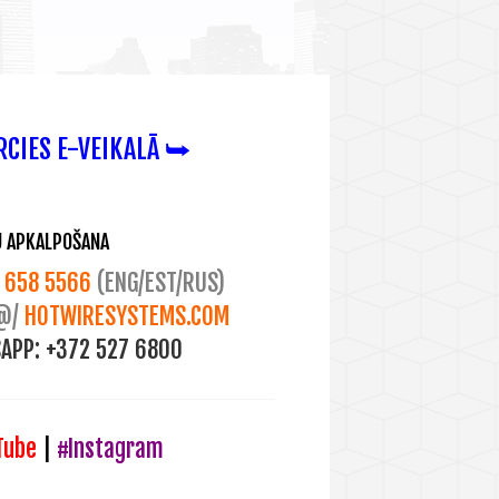
RCIES E-VEIKALĀ ⮩
U APKALPOŠANA
658 5566
(ENG/EST/RUS)
@/
HOTWIRESYSTEMS.COM
APP:
+372 527 6800
Tube
|
#Instagram