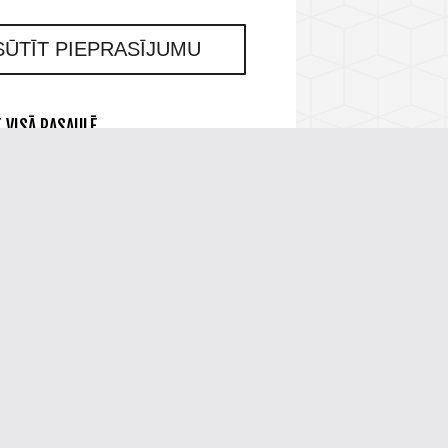
SŪTĪT PIEPRASĪJUMU
 VISĀ PASAULĒ