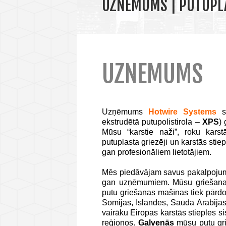
UZNEMUMS | PUTUPLA
UZNEMUMS
Uzņēmums
Hotwire Systems
sp
ekstrudētā putupolistirola –
XPS
)
Mūsu “karstie naži”, roku karstās
putuplasta griezēji un karstās stie
gan profesionāliem lietotājiem.
Mēs piedāvājam savus pakalpojum
gan uzņēmumiem. Mūsu griešanas 
putu griešanas mašīnas tiek pārdo
Somijas, Islandes, Saūda Arābijas
vairāku Eiropas karstās stieples si
reģionos.
Galvenās
mūsu putu gri