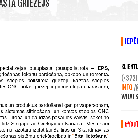
STA GRIEZEJS
IEPĒ
KLIENT
ecializējas putuplasta (putupolistirola –
EPS
,
 griešanas iekārtu pārdošanā, apkopē un remontā.
(+372)
 stieples polistirola griezēji, karstās stieples
INFO
/
ples CNC putas griezēji ir piemēroti gan parastiem,
WHATS
us un produktus pārdošanai gan privātpersonām,
sistēmas siltināšanai un karstās stieples CNC
tas Eiropā un daudzās pasaules valstīs, sākot no
#You
 līdz Singapūrai, Grieķijai un Kanādai. Mēs esam
stēmu ražotāju izplatītāji Baltijas un Skandināvijas
ešanas sistēmu priekšrocības ir
“
ērta lietošana
“