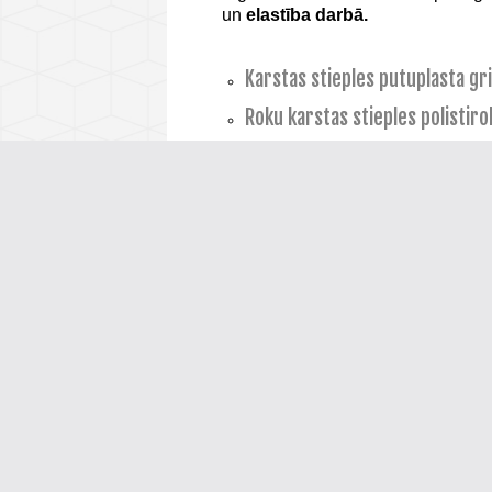
un
elastība darbā.
Karstas stieples putuplasta gr
Roku karstas stieples polistirol
“
Karstie naži
“
putuplasta griez
Karstas stieples
CNC
putas grie
Nihroma griešanas stieple
(NiC
IEKARTAS PA
Uzņēmums
Hotwire Systems
pie
pierādītas iekārtas putuplasta poli