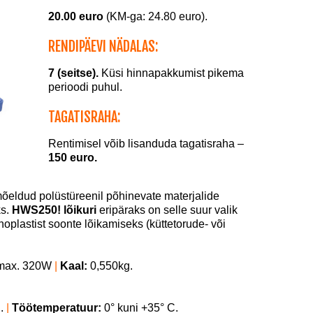
20.00 euro
(KM-ga: 24.80 euro).
RENDIPÄEVI NÄDALAS:
7 (seitse).
Küsi hinnapakkumist pikema
perioodi puhul.
TAGATISRAHA:
Rentimisel võib lisanduda tagatisraha –
150 euro.
õeldud polüstüreenil põhinevate materjalide
ks.
HWS250! lõikuri
eripäraks on selle suur valik
penoplastist soonte lõikamiseks (küttetorude- või
ax. 320W
|
Kaal:
0,550kg.
C.
|
Töötemperatuur:
0° kuni +35° C.