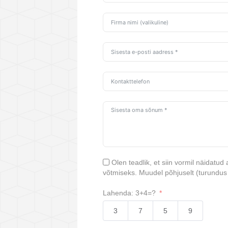
Olen teadlik, et siin vormil näidat
võtmiseks. Muudel põhjuselt (turundus
Lahenda: 3+4=?
3
7
5
9