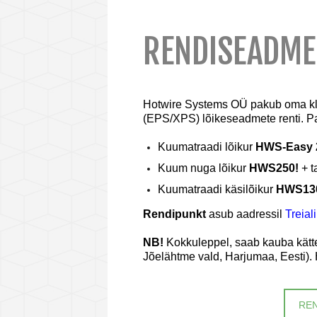
RENDISEADME
Hotwire Systems OÜ pakub oma klien
(EPS/XPS) lõikeseadmete renti. Pak
Kuumatraadi lõikur
HWS-Easy 
Kuum nuga lõikur
HWS250!
+ t
Kuumatraadi käsilõikur
HWS13
Rendipunkt
asub aadressil
Treial
NB!
Kokkuleppel, saab kauba kätte
Jõelähtme vald, Harjumaa, Eesti).
RE