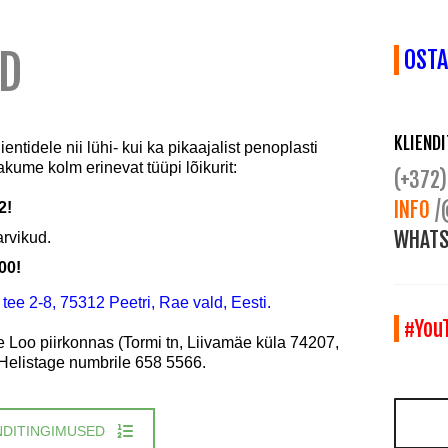
D
OSTA
KLIEND
tidele nii lühi- kui ka pikaajalist penoplasti
ume kolm erinevat tüüpi lõikurit:
(+372)
INFO
/
2!
WHATS
arvikud.
00!
i tee 2-8, 75312 Peetri, Rae vald, Eesti.
#You
 Loo piirkonnas (Tormi tn, Liivamäe küla 74207,
 Helistage numbrile 658 5566.
NDITINGIMUSED