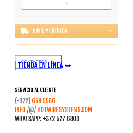
9
Alternative:
ENVÍO Y ENTREGA
CONTACTOS
TIENDA EN LÍNEA ⮩
SERVICIO AL CLIENTE
(+372)
658 5566
INFO
/@/
HOTWIRESYSTEMS.COM
WHATSAPP:
+372 527 6800