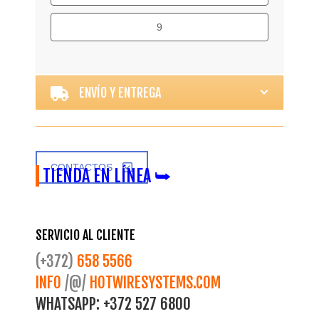
9
Alternative:
ENVÍO Y ENTREGA
CONTACTOS
TIENDA EN LÍNEA ⮩
SERVICIO AL CLIENTE
(+372)
658 5566
INFO
/@/
HOTWIRESYSTEMS.COM
WHATSAPP:
+372 527 6800