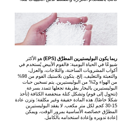
ربما يكون البوليستيرين المطرَّق
(EPS)
هو الأكثر
شيوعًا في الحياة اليومية
:
فالفوم الأبيض يُستخدم في
أكواب المشروبات الساخنة، والثلاجات، والعزل،
والتعبئة والتغليف، إلخ
.
يتكون بلاستيك الفوم من
98%
من الهواء و
2%
من البوليستيرين
.
يتم تسخين حبات
البوليستيرين بالبخار بطريقة تجعلها تتمدد بسرعة
(
تتحول إلى فوم
)
وتشكل كتلة منخفضة الكثافة
(
تأخذ
شكلًا خاصًا
).
هذه المادة خفيفة وغير مكلفة؛ وتزن عادة
15-30
كجم لكل متر مكعب
.
لا يفقد البوليستيرين
المطرَّق خصائصه الأساسية بمرور الوقت، ويمكن
إعادة تدويره وإعادة استخدامه بالكامل
.