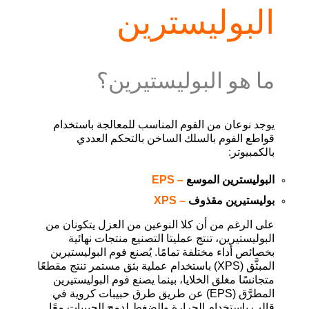
البوليسترين
ما هو البوليستيرين؟
يوجد نوعان من الفوم المناسب للمعالجة باستخدام
قواطع الفوم بالسلك الساخن بالتحكم العددي
بالكمبيوتر
:
البوليسترين الموسع
– EPS
بوليستيرين مقذوف
– XPS
على الرغم من أن كلا النوعين من العزل يتكونان من
البوليستيرين، تنتج عمليتا التصنيع منتجات نهائية
بخصائص أداء مختلفة تمامًا
.
يُصنع فوم البوليستيرين
المبثَّق
(XPS)
باستخدام عملية بثق مستمر تنتج مقطعًا
متجانسًا مغلق الخلايا، بينما يصنع فوم البوليستيرين
المطرَّق
(EPS)
عن طريق طرق حبيبات كروية في
قالب باستخدام الحرارة والضغط لدمج الحبيبات معًا.